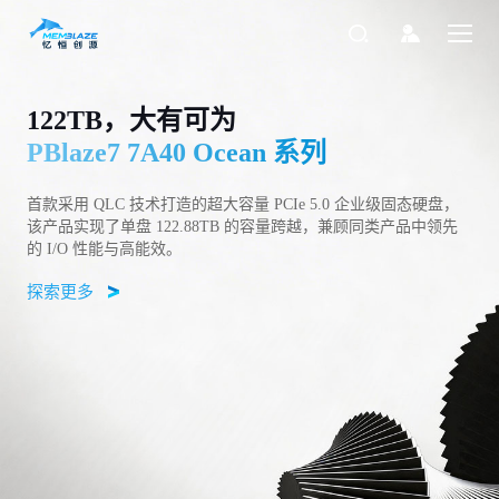
PCIe5.0 & NVMe2.0
122TB，大有可为
不止于优：全国产，新高度
升级长江存储新一代闪存
国产化NVMe SSD
大容量，高性能NVMe SSD
PBlaze7 7940 系列
PBlaze7 7A40 Ocean 系列
PBlaze7 7A40 系列
PBlaze6 6541 系列
PBlaze6 6531 系列
PBlaze6 6930 系列
基于忆恒创源自主研发的统一框架平台 MUFP 开发，采用 PCIe
5.0 接口，有着两倍于 PCIe 4.0 SSD 的读写性能，支持 NVMe 2.0
PBlaze7 7A40 系列 NVMe SSD 采用平头哥镇岳510主控 + 长江存
协议规范，以及对 2.5 英寸 U.2、HHHL AIC、E1.S 以 E3.S 外观
首款采用 QLC 技术打造的超大容量 PCIe 5.0 企业级固态硬盘，
储晶栈 Xtacking 3D TLC NAND，支持 PCIe 5.0 接口。
作为 MUFP 平台化开发的作品，PBlaze6 6541 采用长江存储新一
面向绿色数据中心打造的国产化固态硬盘，采用长江存储 TLC
基于忆恒创源自主研发的统一架构平台（MUFP）开发，1600K
形态的支持。
探索更多
该产品实现了单盘 122.88TB 的容量跨越，兼顾同类产品中领先
代晶栈® Xtacking® 3D NAND，拥有更高的产品写入性能、更高
NAND 颗粒，兼备高性能与高能效比，为企业主流业务应用加
IOPS 的 4K 随机读性能，6.4TB 至 30.72TB 容量点，满足数据中
探索更多
探索更多
探索更多
探索更多
的 I/O 性能与高能效。
的响应速度与QoS
速。
心对高性能、大容量存储设备的严苛要求。
探索更多