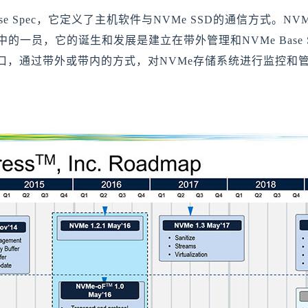
e Spec，它定义了主机软件与NVMe SSD的通信方式。NVMe-M
软件定义存储
Spec家族中的一员，它的诞生和发展是建立在带外管理和NVMe Ba
口，通过带外或带内的方式，对NVMe存储系统进行监控和
突破传统存储架构瓶颈，让闪存发挥更大价值