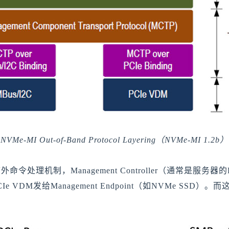
NVMe-MI Out-of-Band Protocol Layering（NVMe-MI 1.2b）
令处理机制，Management Controller（通常是服务器
 VDM发给Management Endpoint（如NVMe SSD）。
。