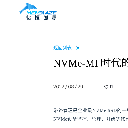
PBlaz
PBlaze7 系列
返回列表
人工智能
MUFP 统一架构平台
关于我们
售后服务
PBlaz
NVMe-MI 时代
PBlaze6 系列
释放算力，以更强 I/O 性能加速 AI 模型训练与迭代
精于技术 ，专注研发
给每份数据一个新家
如有问题，可以随时联系我们
进程
PBlaz
2022 / 08 / 29
11
联系我们
大数据
MemSolid
忆恒创源在全国多个城市设有研发中心与营销中心
在海量数据中发现关键价值
始终保障数据的准确性和安全性
带外管理是企业级NVMe SSD
NVMe设备监控、管理、升级等操作