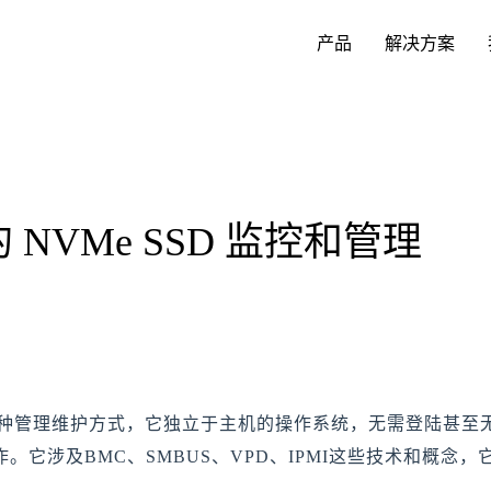
产品
解决方案
e7 7A40 Ocean 系列 NVMe SSD
关键业务应用
MemSpeed
加入我们
下载中心
e7 7A40 系列 NVMe SSD
的 NVMe SSD 监控和管理
业务的连续性、响应速度及吞吐能力直接影响上层
性能深度挖掘的同时，带来稳定的数据存取能力，
以人为本，创造价值
成为忆恒创源 VIP 会员，下载相关技术文档
用户体验
满足企业级应用所需的高一致性。
e7 7940 系列 NVMe SSD
合作伙伴
虚拟化
企业级功能专项合集
共同打造具有国际竞争力的企业级SSD产品
产品的兼容性、可靠性与可维护性直接影响云服务
更加强大及丰富的企业级特性
的一种管理维护方式，它独立于主机的操作系统，无需登陆甚
质量
。它涉及BMC、SMBUS、VPD、IPMI这些技术和概念